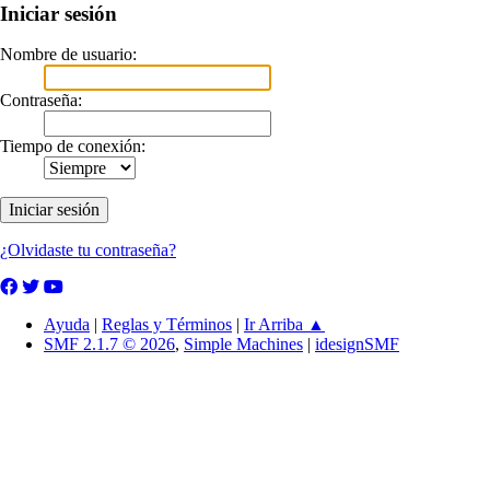
Iniciar sesión
Nombre de usuario:
Contraseña:
Tiempo de conexión:
¿Olvidaste tu contraseña?
Ayuda
|
Reglas y Términos
|
Ir Arriba ▲
SMF 2.1.7 © 2026
,
Simple Machines
|
idesignSMF